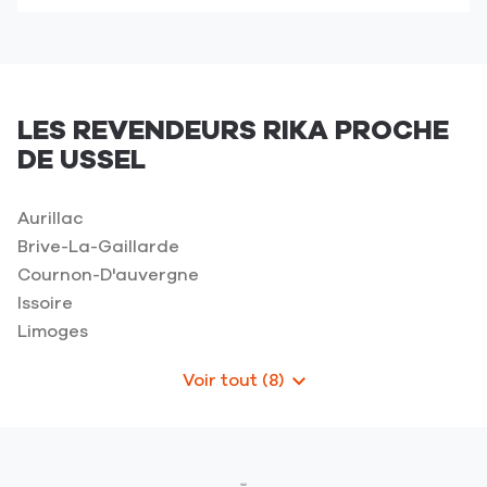
point
de
de
téléphone
vente
du
RIKA
point
-
de
Ussel
LES REVENDEURS RIKA PROCHE
vente
-
DE USSEL
RIKA
LE
-
HERISSON
Ussel
RAMONEUR
Aurillac
-
Brive-La-Gaillarde
LE
Cournon-D'auvergne
HERISSON
RAMONEUR
Issoire
Limoges
Voir tout (8)
de
points
de
vente
de