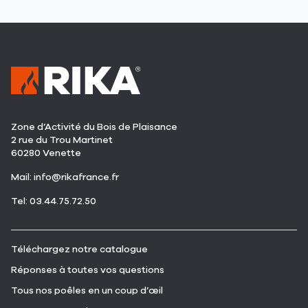
Zone d’Activité du Bois de Plaisance
2 rue du Trou Martinet
60280 Venette
(ouvre
Mail:
info@rikafrance.fr
dans
(ouvre
Tel: 03.44.75.72.50
une
dans
nouvelle
une
fenêtre)
nouvelle
(ouvre
Téléchargez notre catalogue
fenêtre)
dans
(ouvre
Réponses à toutes vos questions
une
dans
nouvelle
(ouvre
Tous nos poêles en un coup d’œil
une
fenêtre)
dans
nouvelle