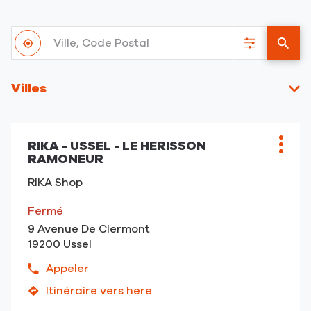
Ville,
À
Code
,
Filtrer
un
proximité
Postal
trouver
les
point
un
résultats
de
Villes
point
vent
de
RIKA
vente
Appuyer
RIKA
RIKA - USSEL - LE HERISSON
sur
Point
Plus
RAMONEUR
la
de
d'opt
touche
vente
RIKA Shop
ENTRÉE
:
pour
Fermé
obtenir
9 Avenue De Clermont
de
19200 Ussel
plus
amples
Appeler
Afficher
informations
le
Itinéraire vers here
jusqu'au
numéro