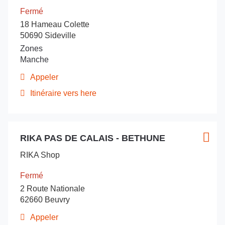
Nord
-
pour
Fermé
Poêle
Nord
obtenir
du
18 Hameau Colette
Poêle
de
du
Douaisis
50690 Sideville
plus
Douaisis
Zones
amples
Manche
informations
Appeler
Afficher
le
Itinéraire vers here
jusqu'au
numéro
de
point
téléphone
de
du
Appuyer
vente
point
RIKA PAS DE CALAIS - BETHUNE
sur
Point
Plus
RIKA
de
la
de
d'opt
vente
BY
RIKA Shop
touche
vente
RIKA
LE
ENTRÉE
BY
:
BLOND
Fermé
LE
pour
DEPANNAGE
2 Route Nationale
BLOND
obtenir
-
DEPANNAGE
62660 Beuvry
de
-
Cherbourg
plus
Cherbourg
Appeler
Sideville
Afficher