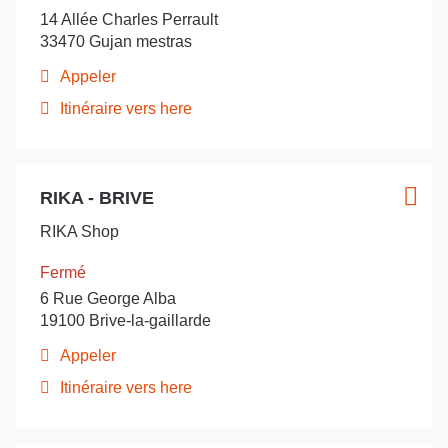
-
pour
Poêle
14 Allée Charles Perrault
Nord
obtenir
du
Poêle
33470 Gujan mestras
de
du
Cambrésis
plus
Cambrésis
Appeler
Afficher
amples
le
Itinéraire vers here
informations
jusqu'au
numéro
de
point
téléphone
de
du
Appuyer
vente
point
RIKA - BRIVE
sur
Point
Plus
RIKA
de
la
de
d'opt
vente
-
RIKA Shop
touche
vente
RIKA
Arcachon
ENTRÉE
-
:
Fermé
Arcachon
pour
6 Rue George Alba
obtenir
19100 Brive-la-gaillarde
de
plus
Appeler
Afficher
amples
le
Itinéraire vers here
informations
jusqu'au
numéro
de
point
téléphone
de