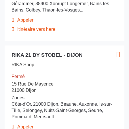
Gérardmer, 88400 Xonrupt-Longemer, Bains-les-
informations
Bains, Golbey, Thaon-les-Vosges...
Appeler
Afficher
le
Itinéraire vers here
jusqu'au
numéro
de
point
téléphone
de
du
Appuyer
vente
point
RIKA 21 BY STOBEL - DIJON
sur
Point
Plus
RIKA
de
la
de
d'opt
vente
88
RIKA Shop
touche
vente
RIKA
by
ENTRÉE
88
:
STOBEL-
Fermé
by
pour
Chavelot
15 Rue De Mayence
STOBEL-
obtenir
Chavelot
21000 Dijon
de
Zones
plus
Côte-d'Or, 21000 Dijon, Beaune, Auxonne, Is-sur-
amples
Tille, Selongey, Nuits-Saint-Georges, Seurre,
informations
Pommard, Meursault...
Appeler