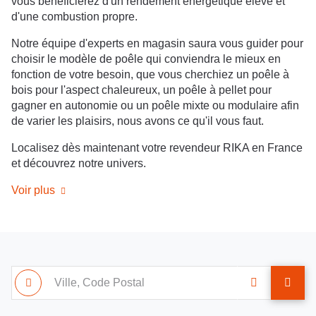
vous bénéficierez d'un rendement énergétique élevé et
d'une combustion propre.
Notre équipe d'experts en magasin saura vous guider pour
choisir le modèle de poêle qui conviendra le mieux en
fonction de votre besoin, que vous cherchiez un poêle à
bois pour l'aspect chaleureux, un poêle à pellet pour
gagner en autonomie ou un poêle mixte ou modulaire afin
de varier les plaisirs, nous avons ce qu'il vous faut.
Localisez dès maintenant votre revendeur RIKA en France
et découvrez notre univers.
Voir plus
Ville,
À
,
Filtrer
un
Code
proximité
trouver
les
point
Postal
un
résultats
de