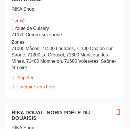
la
de
d'opt
vente
ENERGIE
touche
vente
STOBEL
-
RIKA Shop
ENTRÉE
ENERGIE
:
Vittel
-
pour
Fermé
Vittel
obtenir
1 route de Cuisery
de
71370 Ouroux sur saone
plus
Zones
amples
71000 Mâcon, 71500 Louhans, 71100 Chalon-sur-
informations
Saône, 71200 Le Creusot, 71300 Montceau-les-
Mines, 71400 Monthelon, 71600 Volesvres, Saône-
et-Loire
Appeler
Afficher
le
Itinéraire vers here
jusqu'au
numéro
de
point
téléphone
de
du
Appuyer
vente
point
RIKA DOUAI - NORD POÊLE DU
sur
Point
Plus
RIKA
de
DOUAISIS
la
de
d'opt
vente
Shop
touche
vente
RIKA
by
RIKA Shop