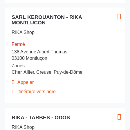
point
téléphone
de
du
Appuyer
vente
point
SARL KEROUANTON - RIKA
sur
Point
Plus
RIKA
de
MONTLUCON
la
de
d'opt
vente
-
touche
vente
RIKA
Moulins
RIKA Shop
ENTRÉE
-
:
Yzeure
Moulins
pour
Fermé
Yzeure
obtenir
138 Avenue Albert Thomas
de
03100 Montluçon
plus
Zones
amples
Cher, Allier, Creuse, Puy-de-Dôme
informations
Appeler
Afficher
le
Itinéraire vers here
jusqu'au
numéro
de
point
téléphone
de
du
Appuyer
vente
point
RIKA - TARBES - ODOS
sur
Point
Plus
SARL
de
la
de
d'opt
vente
KEROUANTON
RIKA Shop