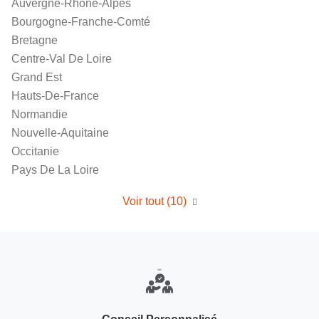
Auvergne-Rhône-Alpes
Bourgogne-Franche-Comté
Bretagne
Centre-Val De Loire
Grand Est
Hauts-De-France
Normandie
Nouvelle-Aquitaine
Occitanie
Pays De La Loire
Voir tout (10)
de
points
de
vente
de
RIKA