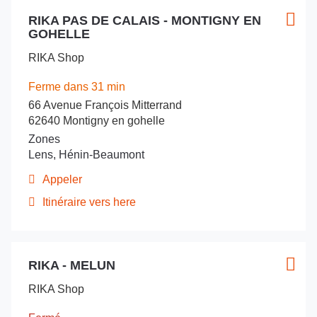
du
Appuyer
vente
point
RIKA PAS DE CALAIS - MONTIGNY EN
sur
Point
Plus
RIKA
de
GOHELLE
la
de
d'opt
vente
-
touche
vente
RIKA
Brive
RIKA Shop
ENTRÉE
-
:
Brive
pour
Ferme dans 31 min
obtenir
66 Avenue François Mitterrand
de
62640 Montigny en gohelle
plus
Zones
amples
Lens, Hénin-Beaumont
informations
Appeler
Afficher
le
Itinéraire vers here
jusqu'au
numéro
de
point
téléphone
de
du
Appuyer
vente
point
RIKA - MELUN
sur
Point
Plus
RIKA
de
la
de
d'opt
vente
PAS
RIKA Shop
touche
vente
RIKA
DE
ENTRÉE
PAS
: