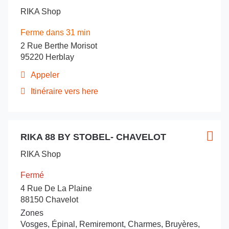
la
de
d'opt
RIKA Shop
touche
vente
ENTRÉE
:
Ferme dans 31 min
pour
2 Rue Berthe Morisot
obtenir
95220 Herblay
de
plus
Appeler
Afficher
amples
le
Itinéraire vers here
informations
jusqu'au
numéro
de
point
téléphone
de
du
Appuyer
vente
point
RIKA 88 BY STOBEL- CHAVELOT
sur
Point
Plus
RIKA
de
la
de
d'opt
vente
95
RIKA Shop
touche
vente
RIKA
-
ENTRÉE
95
:
Herblay
Fermé
-
pour
4 Rue De La Plaine
Herblay
obtenir
88150 Chavelot
de
Zones
plus
Vosges, Épinal, Remiremont, Charmes, Bruyères,
amples