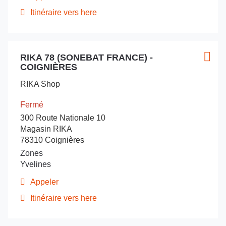
Afficher
le
Itinéraire vers here
jusqu'au
numéro
de
point
téléphone
de
du
Appuyer
vente
point
RIKA 78 (SONEBAT FRANCE) -
sur
Point
Plus
RIKA
de
COIGNIÈRES
la
de
d'opt
vente
21
touche
vente
RIKA
by
RIKA Shop
ENTRÉE
21
:
STOBEL
by
pour
Fermé
-
STOBEL
obtenir
Dijon
300 Route Nationale 10
-
de
Dijon
Magasin RIKA
plus
78310 Coignières
amples
Zones
informations
Yvelines
Appeler
Afficher
le
Itinéraire vers here
jusqu'au
numéro
de
point
téléphone
de