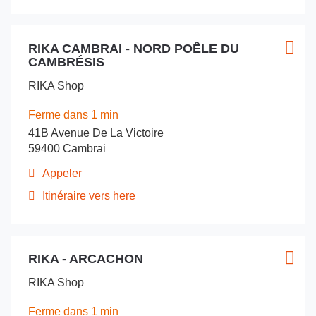
de
point
téléphone
de
du
Appuyer
vente
point
RIKA CAMBRAI - NORD POÊLE DU
sur
Point
Plus
RIKA
de
CAMBRÉSIS
la
de
d'opt
vente
-
touche
vente
RIKA
Sens
RIKA Shop
ENTRÉE
-
:
Sens
pour
Ferme dans 1 min
obtenir
41B Avenue De La Victoire
de
59400 Cambrai
plus
amples
Appeler
Afficher
informations
le
Itinéraire vers here
jusqu'au
numéro
de
point
téléphone
de
du
Appuyer
vente
point
RIKA - ARCACHON
sur
Point
Plus
RIKA
de
la
de
d'opt
vente
CAMBRAI
RIKA Shop
touche
vente
RIKA
-
ENTRÉE
CAMBRAI
:
Nord
Ferme dans 1 min