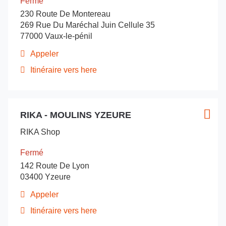
CALAIS
Fermé
DE
pour
-
230 Route De Montereau
CALAIS
obtenir
Montigny
-
269 Rue Du Maréchal Juin Cellule 35
de
Montigny
en
77000 Vaux-le-pénil
plus
en
Gohelle
Gohelle
amples
Appeler
Afficher
informations
le
Itinéraire vers here
jusqu'au
numéro
de
point
téléphone
de
du
Appuyer
vente
point
RIKA - MOULINS YZEURE
sur
Point
Plus
RIKA
de
la
de
d'opt
vente
-
RIKA Shop
touche
vente
RIKA
Melun
ENTRÉE
-
:
Fermé
Melun
pour
142 Route De Lyon
obtenir
03400 Yzeure
de
plus
Appeler
Afficher
amples
le
Itinéraire vers here
informations
jusqu'au
numéro
de