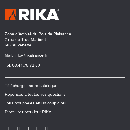
Zone d’Activité du Bois de Plaisance
2 rue du Trou Martinet
60280 Venette
(ouvre
Mail:
info@rikafrance.fr
dans
(ouvre
Tel: 03.44.75.72.50
une
dans
nouvelle
une
fenêtre)
nouvelle
(ouvre
Téléchargez notre catalogue
fenêtre)
dans
(ouvre
Réponses à toutes vos questions
une
dans
nouvelle
(ouvre
Tous nos poêles en un coup d’œil
une
fenêtre)
dans
nouvelle
(ouvre
Devenez revendeur RIKA
une
fenêtre)
dans
nouvelle
une
fenêtre)
nouvelle