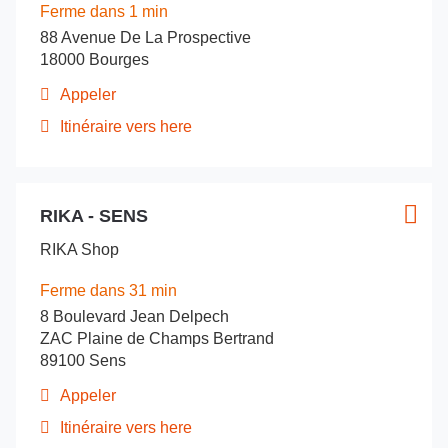
ENTRÉE
-
:
Ferme dans 1 min
Pontivy
pour
88 Avenue De La Prospective
obtenir
18000 Bourges
de
plus
Appeler
Afficher
amples
le
Itinéraire vers here
informations
jusqu'au
numéro
de
point
téléphone
de
du
Appuyer
vente
point
RIKA - SENS
sur
Point
Plus
DE
de
la
de
d'opt
vente
BONS
RIKA Shop
touche
vente
DE
POELES
ENTRÉE
BONS
:
-
Ferme dans 31 min
POELES
pour
Bourges
8 Boulevard Jean Delpech
-
obtenir
Bourges
ZAC Plaine de Champs Bertrand
de
89100 Sens
plus
amples
Appeler
Afficher
informations
le
Itinéraire vers here
jusqu'au
numéro