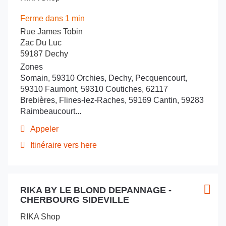
ENTRÉE
Shop
:
MIXENERGIE
by
pour
Ferme dans 1 min
-
MIXENERGIE
obtenir
Ouroux
Rue James Tobin
-
de
Ouroux
sur
Zac Du Luc
plus
sur
Saone
59187 Dechy
Saone
amples
Zones
informations
Somain, 59310 Orchies, Dechy, Pecquencourt,
59310 Faumont, 59310 Coutiches, 62117
Brebières, Flines-lez-Raches, 59169 Cantin, 59283
Raimbeaucourt...
Appeler
Afficher
le
Itinéraire vers here
jusqu'au
numéro
de
point
téléphone
de
du
Appuyer
vente
point
RIKA BY LE BLOND DEPANNAGE -
sur
Point
Plus
RIKA
de
CHERBOURG SIDEVILLE
la
de
d'opt
vente
DOUAI
touche
vente
RIKA
-
RIKA Shop
ENTRÉE
DOUAI
: