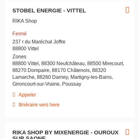
du
Appuyer
vente
point
STOBEL ENERGIE - VITTEL
sur
Point
Plus
RIKA
de
la
de
d'opt
vente
78
RIKA Shop
touche
vente
RIKA
(SONEBAT
ENTRÉE
78
:
France)
Fermé
(SONEBAT
pour
-
237 r du Maréchal Joffre
France)
obtenir
Coignières
-
88800 Vittel
de
Coignières
Zones
plus
88800 Vittel, 88300 Neufchâteau, 88500 Mirecourt,
amples
88270 Dompaire, 88170 Châtenois, 88320
informations
Lamarche, 88260 Darney, Martigny-les-Bains,
Gironcourt-sur-Vraine, Poussay
Appeler
Afficher
le
Itinéraire vers here
jusqu'au
numéro
de
point
téléphone
de
du
Appuyer
vente
point
RIKA SHOP BY MIXENERGIE - OUROUX
sur
Point
Plus
STOBEL
de
SUR SAONE