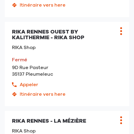
amples
le
Itinéraire vers here
informations
jusqu'au
numéro
point
de
de
téléphone
Appuyer
vente
du
RIKA RENNES OUEST BY
sur
Point
Plus
RIKA
KALITHERMIE - RIKA SHOP
point
la
de
d'opt
-
de
touche
vente
Pontivy
RIKA Shop
vente
ENTRÉE
:
RIKA
pour
Fermé
-
obtenir
9D Rue Pasteur
Pontivy
de
35137 Pleumeleuc
plus
amples
Appeler
Afficher
informations
le
Itinéraire vers here
jusqu'au
numéro
point
de
de
téléphone
Appuyer
vente
du
RIKA RENNES - LA MÉZIÈRE
sur
Point
Plus
RIKA
point
la
de
d'opt
RENNES
RIKA Shop
de