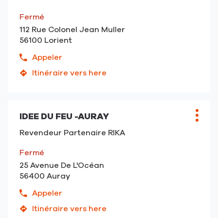
de
vente
Vannes
vente
:
Fermé
AASGARD
112 Rue Colonel Jean Muller
-
56100 Lorient
Vannes
Appeler
Afficher
le
Itinéraire vers here
jusqu'au
numéro
point
de
de
téléphone
vente
du
IDEE DU FEU -AURAY
Point
Plus
AASGARD
point
de
d'opt
-
Revendeur Partenaire RIKA
de
vente
Lorient
vente
:
Fermé
AASGARD
25 Avenue De L'Océan
-
56400 Auray
Lorient
Appeler
Afficher
le
Itinéraire vers here
jusqu'au