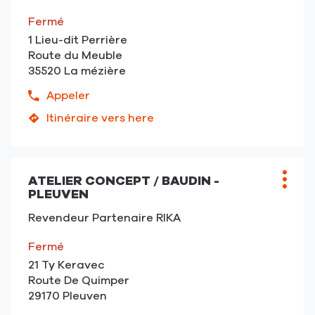
touche
vente
Ouest
vente
ENTRÉE
:
by
Fermé
RIKA
pour
Kalithermie
1 Lieu-dit Perrière
RENNES
obtenir
-
Route du Meuble
Ouest
de
RIKA
35520 La mézière
by
plus
SHOP
Kalithermie
amples
Appeler
Afficher
-
informations
le
Itinéraire vers here
RIKA
jusqu'au
numéro
SHOP
point
de
de
téléphone
vente
du
ATELIER CONCEPT / BAUDIN -
Point
Plus
RIKA
PLEUVEN
point
de
d'opt
Rennes
de
vente
-
Revendeur Partenaire RIKA
vente
:
La
RIKA
Fermé
Mézière
Rennes
21 Ty Keravec
-
Route De Quimper
La
29170 Pleuven
Mézière