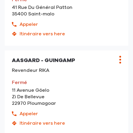
AASGARD
-
41 Rue Du Général Patton
-
Trégueux
35400 Saint-malo
Saint
Brieux
Appeler
Afficher
-
le
Itinéraire vers here
Trégueux
jusqu'au
numéro
point
de
de
téléphone
vente
du
AASGARD - GUINGAMP
Point
Plus
AASGARD
point
de
d'opt
-
Revendeur RIKA
de
vente
Saint
vente
:
Malo
Fermé
AASGARD
11 Avenue Göelo
-
Zi De Bellevue
Saint
22970 Ploumagoar
Malo
Appeler
Afficher
le
Itinéraire vers here
jusqu'au
numéro
point