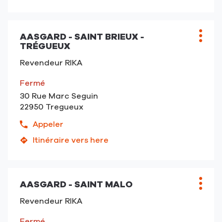
numéro
point
de
de
téléphone
vente
du
AASGARD - SAINT BRIEUX -
Point
Plus
ARGOAT
TRÉGUEUX
point
de
d'opt
TURBO
de
vente
DIFFUSION
Revendeur RIKA
vente
:
-
ARGOAT
Fermé
Callac
TURBO
30 Rue Marc Seguin
DIFFUSION
22950 Tregueux
-
Callac
Appeler
Afficher
le
Itinéraire vers here
jusqu'au
numéro
point
de
de
téléphone
vente
du
AASGARD - SAINT MALO
Point
Plus
AASGARD
point
de
d'opt
-
Revendeur RIKA
de
vente
Saint
vente
:
Brieux
Fermé