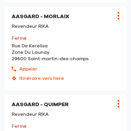
de
de
téléphone
vente
du
AASGARD - MORLAIX
Point
Plus
AASGARD
point
de
d'opt
-
Revendeur RIKA
de
vente
Guingamp
vente
:
Fermé
AASGARD
Rue De Kerelisa
-
Zone Du Launay
Guingamp
29600 Saint-martin-des-champs
Appeler
Afficher
le
Itinéraire vers here
jusqu'au
numéro
point
de
de
téléphone
vente
du
AASGARD - QUIMPER
Point
Plus
AASGARD
point
de
d'opt
-
Revendeur RIKA
de
vente
Morlaix
vente
:
Fermé
AASGARD