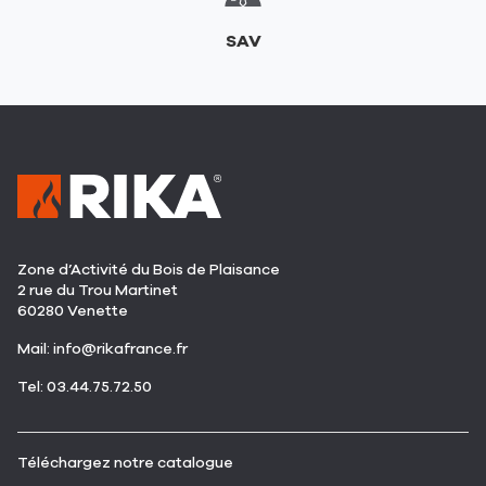
SAV
Zone d’Activité du Bois de Plaisance
2 rue du Trou Martinet
60280 Venette
(ouvre
Mail:
info@rikafrance.fr
dans
(ouvre
Tel: 03.44.75.72.50
une
dans
nouvelle
une
fenêtre)
nouvelle
(ouvre
Téléchargez notre catalogue
fenêtre)
dans