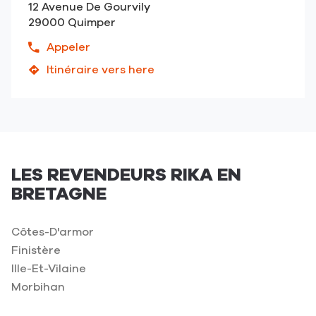
12 Avenue De Gourvily
-
29000 Quimper
Morlaix
Appeler
Afficher
le
Itinéraire vers here
jusqu'au
numéro
point
de
de
téléphone
vente
du
AASGARD
point
-
de
Quimper
LES REVENDEURS RIKA EN
vente
BRETAGNE
AASGARD
-
Quimper
Côtes-D'armor
Finistère
Ille-Et-Vilaine
Morbihan