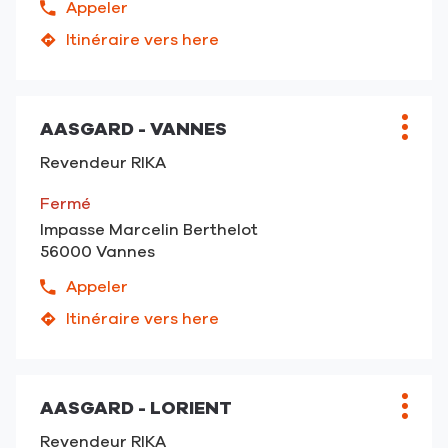
Appeler
Afficher
le
Itinéraire vers here
jusqu'au
numéro
point
de
de
téléphone
vente
du
AASGARD - VANNES
Point
Plus
ATELIER
point
de
d'opt
CONCEPT
Revendeur RIKA
de
vente
/
vente
:
BAUDIN
Fermé
ATELIER
-
Impasse Marcelin Berthelot
CONCEPT
Pleuven
56000 Vannes
/
BAUDIN
Appeler
Afficher
-
le
Itinéraire vers here
Pleuven
jusqu'au
numéro
point
de
de
téléphone
vente
du
AASGARD - LORIENT
Point
Plus
AASGARD
point
de
d'opt
-
Revendeur RIKA