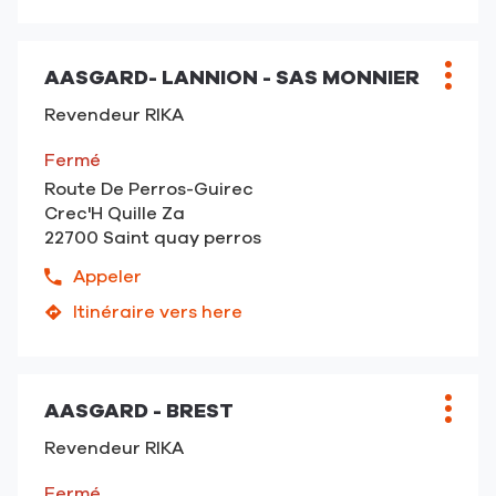
numéro
point
de
de
téléphone
vente
du
AASGARD- LANNION - SAS MONNIER
Point
Plus
IDEE
point
de
d'opt
DU
Revendeur RIKA
de
vente
FEU
vente
:
-
Fermé
IDEE
Auray
Route De Perros-Guirec
DU
Crec'H Quille Za
FEU
22700 Saint quay perros
-
Auray
Appeler
Afficher
le
Itinéraire vers here
jusqu'au
numéro
point
de
de
téléphone
vente
du
AASGARD - BREST
Point
Plus
AASGARD-
point
de
d'opt
Lannion
Revendeur RIKA
de
vente
-
vente
:
SAS
Fermé