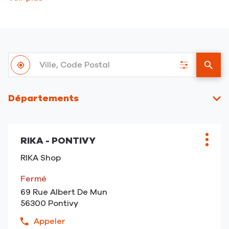
Ville,
À
Code
,
Filtrer
un
proximité
Postal
trouver
les
point
un
résultats
de
Départements
point
vent
de
RIKA
vente
Appuyer
RIKA
RIKA - PONTIVY
sur
Point
Plus
la
de
d'opt
RIKA Shop
touche
vente
ENTRÉE
:
Fermé
pour
69 Rue Albert De Mun
obtenir
56300 Pontivy
de
plus
Appeler
Afficher