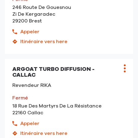
AASGARD-
MONNIER
246 Route De Gouesnou
Lannion
Zi De Kergaradec
-
29200 Brest
SAS
MONNIER
Appeler
Afficher
le
Itinéraire vers here
jusqu'au
numéro
point
de
de
téléphone
vente
du
ARGOAT TURBO DIFFUSION -
Point
Plus
AASGARD
CALLAC
point
de
d'opt
-
de
vente
Brest
Revendeur RIKA
vente
:
AASGARD
Fermé
-
18 Rue Des Martyrs De La Résistance
Brest
22160 Callac
Appeler
Afficher
le
Itinéraire vers here
jusqu'au