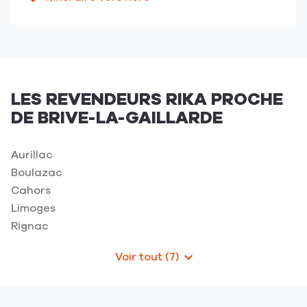
informations
jusqu'au
numéro
point
de
de
téléphone
vente
du
RIKA
point
-
de
Brive
LES REVENDEURS RIKA PROCHE
vente
DE BRIVE-LA-GAILLARDE
RIKA
-
Brive
Aurillac
Boulazac
Cahors
Limoges
Rignac
Voir tout (7)
de
points
de