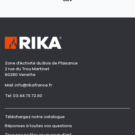
Zone d’Activité du Bois de Plaisance
2 rue du Trou Martinet
60280 Venette
(ouvre
Mail:
info@rikafrance.fr
dans
(ouvre
Tel: 03.44.75.72.50
une
dans
nouvelle
une
fenêtre)
nouvelle
(ouvre
Téléchargez notre catalogue
fenêtre)
dans
(ouvre
Réponses à toutes vos questions
une
dans
nouvelle
(ouvre
Tous nos poêles en un coup d’œil