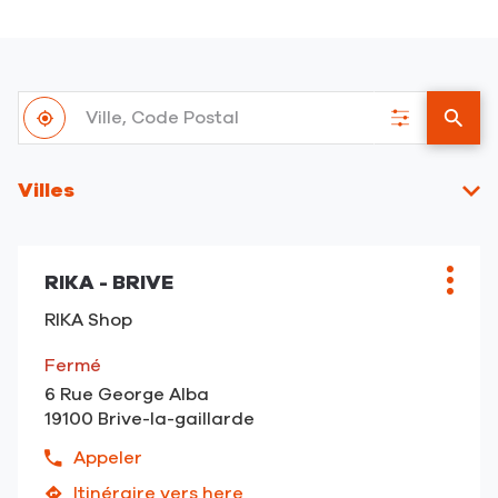
Ville,
À
Code
,
Filtrer
un
proximité
Postal
trouver
les
point
un
résultats
de
Villes
point
vent
de
RIKA
vente
Appuyer
RIKA
RIKA - BRIVE
sur
Point
Plus
la
de
d'opt
RIKA Shop
touche
vente
ENTRÉE
:
Fermé
pour
6 Rue George Alba
obtenir
19100 Brive-la-gaillarde
de
plus
Appeler
Afficher
amples
le
Itinéraire vers here