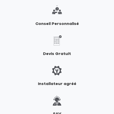
vente
de
RIKA
Conseil Personnalisé
Devis Gratuit
Installateur agréé
SAV