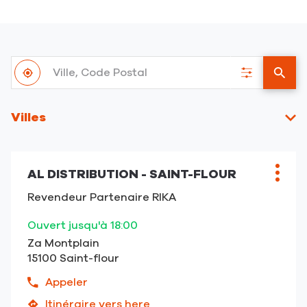
Ville,
À
Code
,
Filtrer
un
proximité
Postal
trouver
les
point
un
résultats
de
Villes
point
vent
de
RIKA
vente
RIKA
AL DISTRIBUTION - SAINT-FLOUR
Point
Plus
de
d'opt
Revendeur Partenaire RIKA
vente
:
Ouvert jusqu'à 18:00
Za Montplain
15100 Saint-flour
Appeler
Afficher
le
Itinéraire vers here