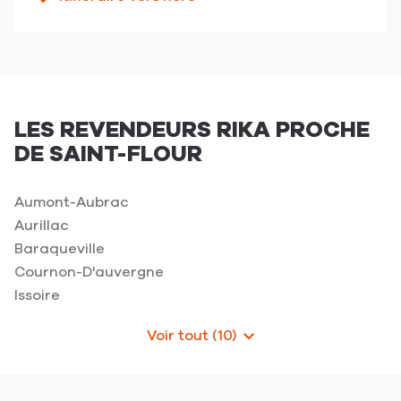
jusqu'au
numéro
point
de
de
téléphone
vente
du
AL
point
DISTRIBUTION
de
-
LES REVENDEURS RIKA PROCHE
vente
Saint-
DE SAINT-FLOUR
AL
Flour
DISTRIBUTION
-
Aumont-Aubrac
Saint-
Aurillac
Flour
Baraqueville
Cournon-D'auvergne
Issoire
Voir tout (10)
de
points
de