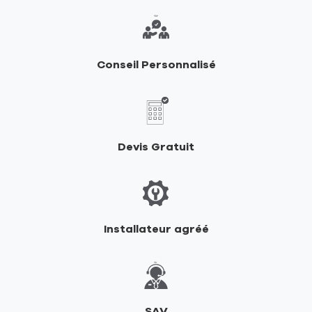
vente
de
RIKA
Conseil Personnalisé
Devis Gratuit
Installateur agréé
SAV