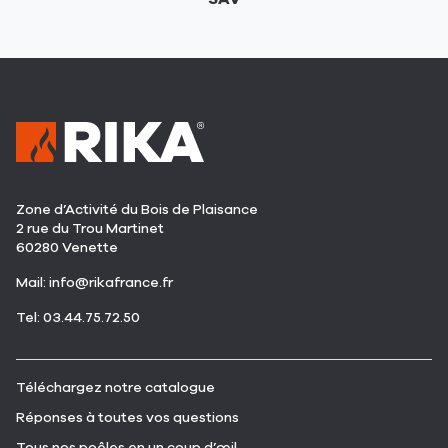
Zone d’Activité du Bois de Plaisance
2 rue du Trou Martinet
60280 Venette
(ouvre
Mail:
info@rikafrance.fr
dans
(ouvre
Tel: 03.44.75.72.50
une
dans
nouvelle
une
fenêtre)
nouvelle
(ouvre
Téléchargez notre catalogue
fenêtre)
dans
(ouvre
Réponses à toutes vos questions
une
dans
nouvelle
(ouvre
Tous nos poêles en un coup d’œil