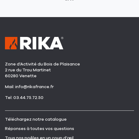
Zone d’Activité du Bois de Plaisance
2 rue du Trou Martinet
60280 Venette
(ouvre
Mail:
info@rikafrance.fr
dans
(ouvre
Tel: 03.44.75.72.50
une
dans
nouvelle
une
fenêtre)
nouvelle
(ouvre
Téléchargez notre catalogue
fenêtre)
dans
(ouvre
Réponses à toutes vos questions
une
dans
nouvelle
(ouvre
Tous nos poêles en un coup d’œil