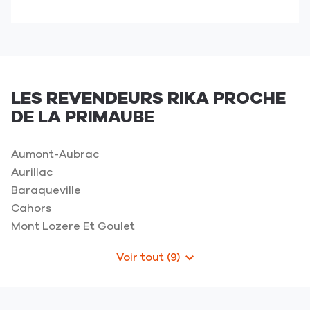
jusqu'au
numéro
point
de
de
téléphone
vente
du
BOURGUIGNON
point
CHAUFFAGE
de
-
LES REVENDEURS RIKA PROCHE
vente
La
DE LA PRIMAUBE
BOURGUIGNON
Primaube
CHAUFFAGE
-
Aumont-Aubrac
La
Aurillac
Primaube
Baraqueville
Cahors
Mont Lozere Et Goulet
Voir tout (9)
de
points
de
vente