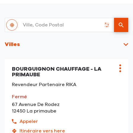
Ville,
À
Code
,
Filtrer
un
proximité
Postal
trouver
les
point
un
résultats
de
Villes
point
vent
de
RIKA
vente
RIKA
BOURGUIGNON CHAUFFAGE - LA
Point
Plus
PRIMAUBE
de
d'opt
vente
Revendeur Partenaire RIKA
:
Fermé
67 Avenue De Rodez
12450 La primaube
Appeler
Afficher
le
Itinéraire vers here