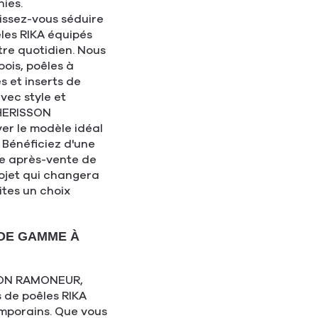
ies.
issez-vous séduire
les RIKA équipés
tre quotidien. Nous
ois, poêles à
s et inserts de
vec style et
 HERISSON
er le modèle idéal
. Bénéficiez d'une
ice après-vente de
projet qui changera
ites un choix
 DE GAMME À
SSON RAMONEUR,
 de poêles RIKA
emporains. Que vous