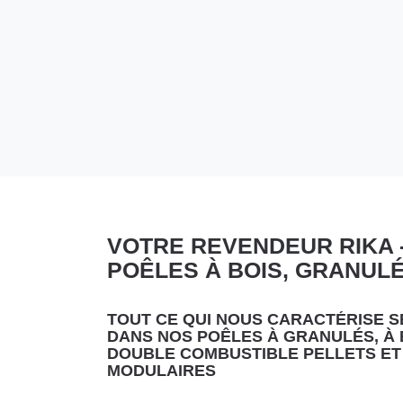
le
contrôle
du
slider
[ECHAP
pour
quitter]
VOTRE REVENDEUR RIKA -
POÊLES À BOIS, GRANULÉ
TOUT CE QUI NOUS CARACTÉRISE 
DANS NOS POÊLES À GRANULÉS, À B
DOUBLE COMBUSTIBLE PELLETS ET 
MODULAIRES