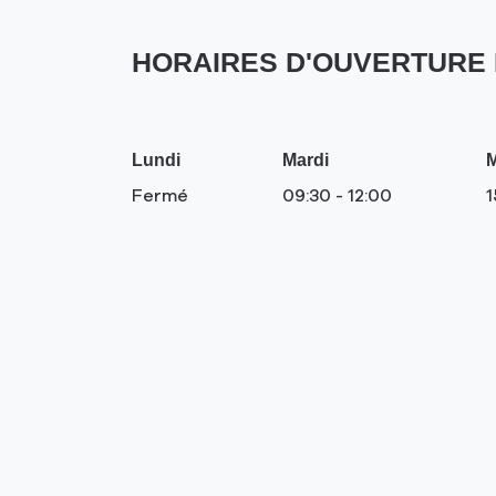
RIKA
de
-
vente
Ussel
HORAIRES D'OUVERTURE 
RIKA
-
-
LE
Ussel
HERISSON
-
RAMONEUR
LE
Lundi
Mardi
M
HERISSON
Fermé
09:30
-
12:00
1
RAMONEUR
Bannières
Appuyer
sur
la
touche
ENTRÉE
pour
prendre