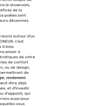
ans le showroom,
éfices de la
os poêles sont
ieurs décennies.
 réunis autour d'un
MONEUR, c'est
 à bois,
s plaisir à
ristiques de votre
rmes de confort
n, ou de design,
 permettront de
gie, rendement
eut-être déjà
ée, et d'investir
u d’appoint, qui
rons aussi pour
quelles vous