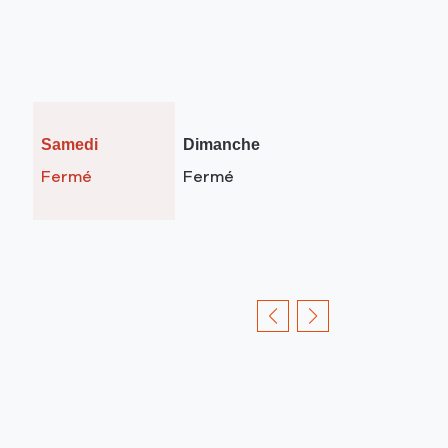
HERISSON
RAMONEUR
Horaires
Samedi
Dimanche
d'ouverture
Fermé
Fermé
d'aujourd'hui