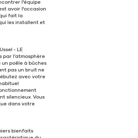
contrer l'équipe
pour
st avoir l'occasion
prendre
ui fait la
le
i les installent et
contrôle
du
slider
[ECHAP
Ussel - LE
pour
 par l’atmosphère
quitter]
u un poêle à bûches
nt pas un bruit ne
débutez avec votre
habituel
 fonctionnement
nt silencieux. Vous
 que dans votre
iers bienfaits
ractéristique du