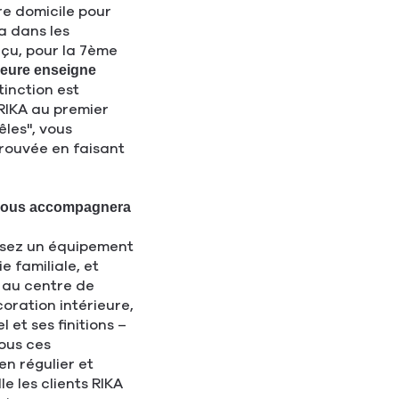
re domicile pour
ra dans les
eçu, pour la 7ème
leure enseigne
tinction est
 RIKA au premier
les", vous
prouvée en faisant
 vous accompagnera
issez un équipement
 familiale, et
 au centre de
coration intérieure,
 et ses finitions –
tous ces
en régulier et
le les clients RIKA