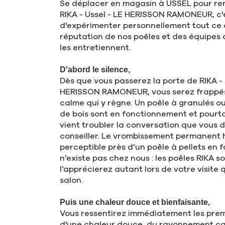
Se déplacer en magasin à USSEL pour ren
RIKA - Ussel - LE HERISSON RAMONEUR, c'e
d'expérimenter personnellement tout ce q
réputation de nos poêles et des équipes qu
les entretiennent.
D'abord le silence,
Dès que vous passerez la porte de RIKA - 
HERISSON RAMONEUR, vous serez frappés
calme qui y règne. Un poêle à granulés o
de bois sont en fonctionnement et pourta
vient troubler la conversation que vous 
conseiller. Le vrombissement permanent 
perceptible près d’un poêle à pellets en
n’existe pas chez nous : les poêles RIKA so
l’apprécierez autant lors de votre visite
salon.
Puis une chaleur douce et bienfaisante,
Vous ressentirez immédiatement les prem
d'une chaleur douce, du rayonnement ca