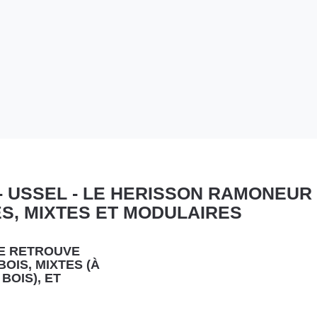
 USSEL - LE HERISSON RAMONEUR 
S, MIXTES ET MODULAIRES
SE RETROUVE
Appuyer
OIS, MIXTES (À
sur
BOIS), ET
la
touche
ENTRÉE