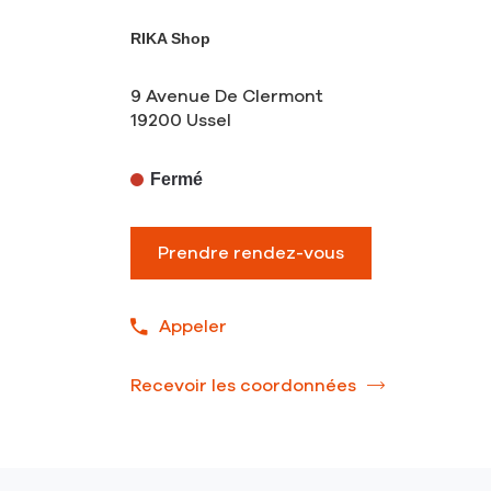
RIKA Shop
9 Avenue De Clermont
19200 Ussel
Fermé
Prendre rendez-vous
Appeler
Afficher
le
numéro
Recevoir les coordonnées
du
de
point
téléphone
de
du
vente
point