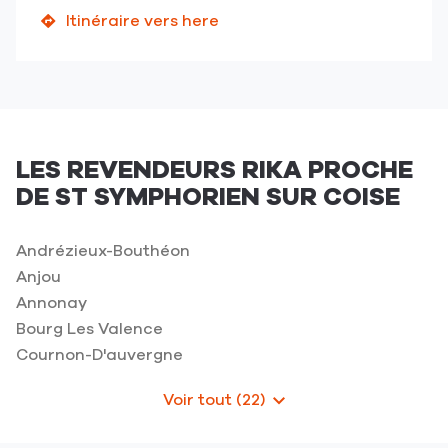
le
Itinéraire vers here
jusqu'au
numéro
point
de
de
téléphone
vente
du
CHALEUR
point
SÛRE-
de
St
LES REVENDEURS RIKA PROCHE
vente
Symphorien
DE ST SYMPHORIEN SUR COISE
CHALEUR
sur
SÛRE-
Coise
St
Andrézieux-Bouthéon
Symphorien
Anjou
sur
Annonay
Coise
Bourg Les Valence
Cournon-D'auvergne
Voir tout (22)
de
points