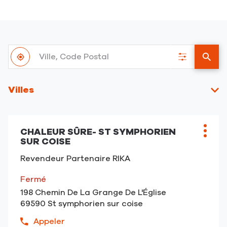
Ville,
À
Code
,
Filtrer
un
proximité
Postal
trouver
les
point
un
résultats
de
Villes
point
vent
de
RIKA
vente
RIKA
CHALEUR SÛRE- ST SYMPHORIEN
Point
Plus
SUR COISE
de
d'opt
vente
Revendeur Partenaire RIKA
:
Fermé
198 Chemin De La Grange De L'Église
69590 St symphorien sur coise
Appeler
Afficher