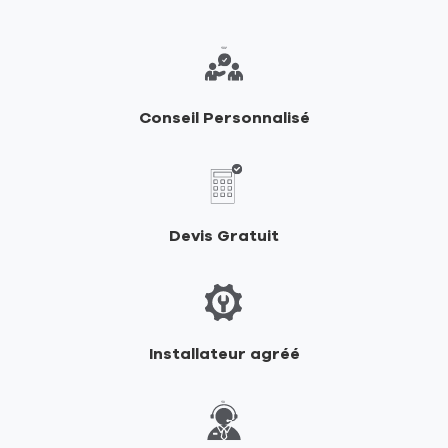
de
vente
de
RIKA
Conseil Personnalisé
Devis Gratuit
Installateur agréé