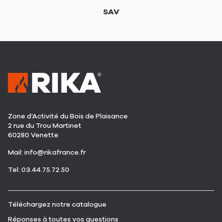
SAV
Zone d’Activité du Bois de Plaisance
2 rue du Trou Martinet
60280 Venette
(ouvre
Mail:
info@rikafrance.fr
dans
(ouvre
Tel: 03.44.75.72.50
une
dans
nouvelle
une
fenêtre)
nouvelle
(ouvre
Téléchargez notre catalogue
fenêtre)
dans
(ouvre
Réponses à toutes vos questions
une