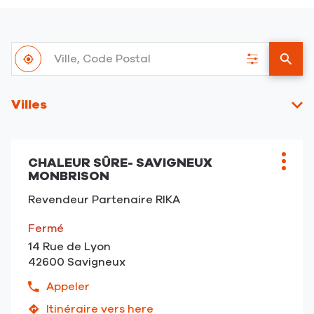
Ville,
À
Code
,
Filtrer
un
proximité
Postal
trouver
les
point
un
résultats
de
Villes
point
vent
de
RIKA
vente
RIKA
CHALEUR SÛRE- SAVIGNEUX
Point
Plus
MONBRISON
de
d'opt
vente
Revendeur Partenaire RIKA
:
Fermé
14 Rue de Lyon
42600 Savigneux
Appeler
Afficher
le
Itinéraire vers here