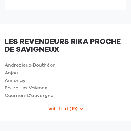
jusqu'au
numéro
point
de
de
téléphone
vente
du
CHALEUR
point
SÛRE-
de
Savigneux
LES REVENDEURS RIKA PROCHE
vente
Monbrison
DE SAVIGNEUX
CHALEUR
SÛRE-
Savigneux
Andrézieux-Bouthéon
Monbrison
Anjou
Annonay
Bourg Les Valence
Cournon-D'auvergne
Voir tout (19)
de
points
de
vente