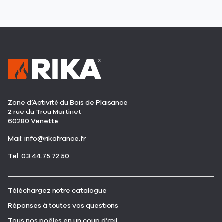
Zone d’Activité du Bois de Plaisance
2 rue du Trou Martinet
60280 Venette
(ouvre
Mail:
info@rikafrance.fr
dans
(ouvre
Tel: 03.44.75.72.50
une
dans
nouvelle
une
fenêtre)
nouvelle
(ouvre
Téléchargez notre catalogue
fenêtre)
dans
(ouvre
Réponses à toutes vos questions
une
dans
nouvelle
(ouvre
Tous nos poêles en un coup d’œil