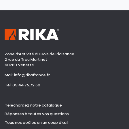
Zone d’Activité du Bois de Plaisance
2 rue du Trou Martinet
60280 Venette
(ouvre
Mail:
info@rikafrance.fr
dans
(ouvre
Tel: 03.44.75.72.50
une
dans
nouvelle
une
fenêtre)
nouvelle
(ouvre
Téléchargez notre catalogue
fenêtre)
dans
(ouvre
Réponses à toutes vos questions
une
dans
nouvelle
(ouvre
Tous nos poêles en un coup d’œil
une
fenêtre)
dans