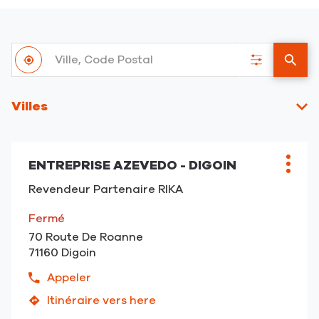
Ville,
À
Code
,
Filtrer
un
proximité
Postal
trouver
les
point
un
résultats
de
Villes
point
vent
de
RIKA
vente
RIKA
ENTREPRISE AZEVEDO - DIGOIN
Point
Plus
de
d'opt
Revendeur Partenaire RIKA
vente
:
Fermé
70 Route De Roanne
71160 Digoin
Appeler
Afficher
le
Itinéraire vers here
jusqu'au
numéro