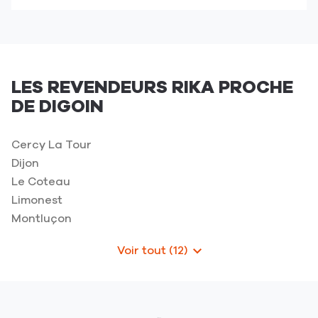
point
de
de
téléphone
vente
du
ENTREPRISE
point
AZEVEDO
de
-
LES REVENDEURS RIKA PROCHE
vente
Digoin
DE DIGOIN
ENTREPRISE
AZEVEDO
-
Cercy La Tour
Digoin
Dijon
Le Coteau
Limonest
Montluçon
Voir tout (12)
de
points
de
vente