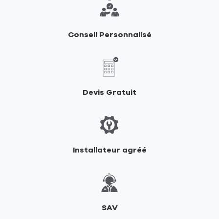
de
RIKA
Conseil Personnalisé
Devis Gratuit
Installateur agréé
SAV