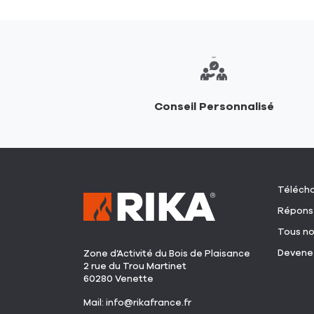
Conseil Personnalisé
Télécha
Réponse
Tous no
Devenez
Zone d’Activité du Bois de Plaisance
2 rue du Trou Martinet
60280 Venette
(ouvre
Mail:
info@rikafrance.fr