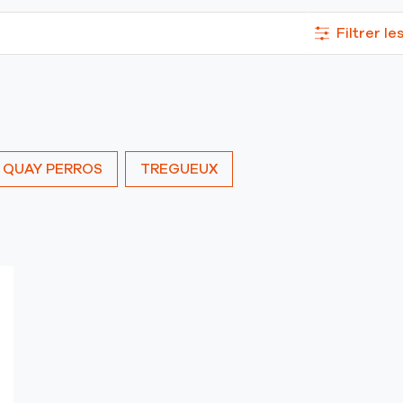
Filtrer le
 QUAY PERROS
TREGUEUX
lus
'options