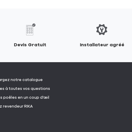
Devis Gratuit
Installateur agréé
(ouvre
rgez notre catalogue
dans
(ouvre
s à toutes vos questions
une
dans
nouvelle
(ouvre
s poêles en un coup d’œil
une
fenêtre)
dans
nouvelle
(ouvre
 revendeur RIKA
une
fenêtre)
dans
nouvelle
une
fenêtre)
nouvelle
fenêtre)