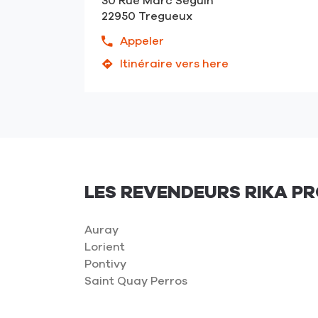
30 Rue Marc Seguin
22950 Tregueux
Appeler
Afficher
le
Itinéraire vers here
jusqu'au
numéro
point
de
de
téléphone
vente
du
AASGARD
point
-
de
Saint
vente
Brieux
LES REVENDEURS RIKA P
AASGARD
-
-
Trégueux
Saint
Auray
Brieux
Lorient
-
Pontivy
Trégueux
Saint Quay Perros