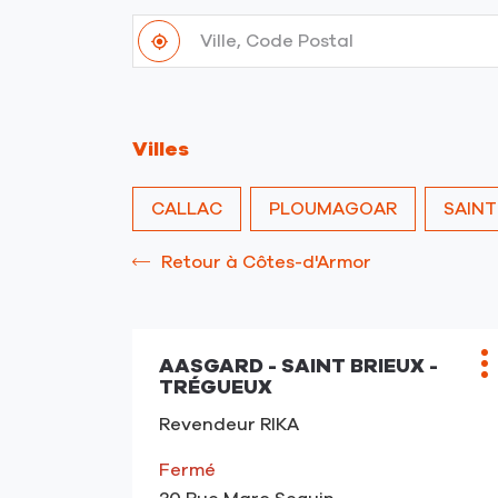
Ville,
À
Code
,
proximité
Postal
trouver
un
point
Villes
de
vente
RIKA
CALLAC
PLOUMAGOAR
SAINT
Retour à Côtes-d'Armor
AASGARD - SAINT BRIEUX -
Point
P
TRÉGUEUX
de
d
vente
Revendeur RIKA
:
Fermé