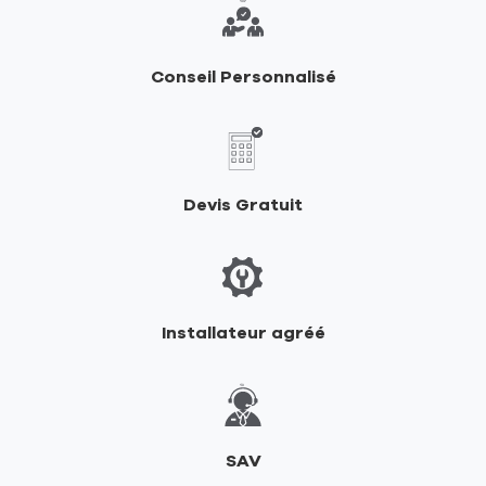
de
RIKA
Conseil Personnalisé
Devis Gratuit
Installateur agréé
SAV