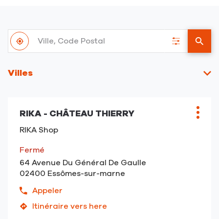
Ville,
À
Code
,
Filtrer
un
proximité
Postal
trouver
les
point
un
résultats
de
Villes
point
vent
de
RIKA
vente
Appuyer
RIKA
RIKA - CHÂTEAU THIERRY
sur
Point
Plus
la
de
d'opt
RIKA Shop
touche
vente
ENTRÉE
:
Fermé
pour
64 Avenue Du Général De Gaulle
obtenir
02400 Essômes-sur-marne
de
plus
Appeler
Afficher
amples
le
Itinéraire vers here
informations
jusqu'au
numéro