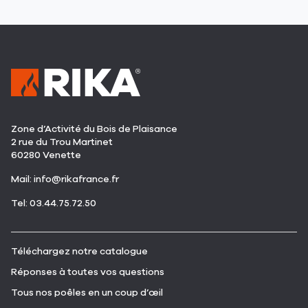
Zone d’Activité du Bois de Plaisance
2 rue du Trou Martinet
60280 Venette
(ouvre
Mail:
info@rikafrance.fr
dans
(ouvre
Tel: 03.44.75.72.50
une
dans
nouvelle
une
fenêtre)
nouvelle
(ouvre
Téléchargez notre catalogue
fenêtre)
dans
(ouvre
Réponses à toutes vos questions
une
dans
nouvelle
(ouvre
Tous nos poêles en un coup d’œil
une
fenêtre)
dans