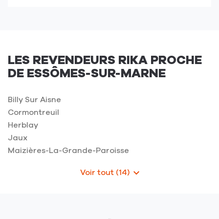
point
de
de
téléphone
vente
du
RIKA
point
-
de
Château
LES REVENDEURS RIKA PROCHE
vente
Thierry
DE ESSÔMES-SUR-MARNE
RIKA
-
Château
Billy Sur Aisne
Thierry
Cormontreuil
Herblay
Jaux
Maizières-La-Grande-Paroisse
Voir tout (14)
de
points
de
vente