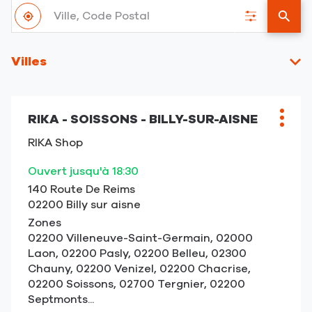
Ville,
À
Code
,
Filtrer
un
proximité
Postal
trouver
les
point
un
résultats
de
Villes
point
vent
de
RIKA
vente
Appuyer
RIKA
RIKA - SOISSONS - BILLY-SUR-AISNE
sur
Point
Plus
la
de
d'opt
RIKA Shop
touche
vente
ENTRÉE
:
Ouvert jusqu'à 18:30
pour
140 Route De Reims
obtenir
02200 Billy sur aisne
de
Zones
plus
02200 Villeneuve-Saint-Germain, 02000
amples
Laon, 02200 Pasly, 02200 Belleu, 02300
informations
Chauny, 02200 Venizel, 02200 Chacrise,
02200 Soissons, 02700 Tergnier, 02200
Septmonts...