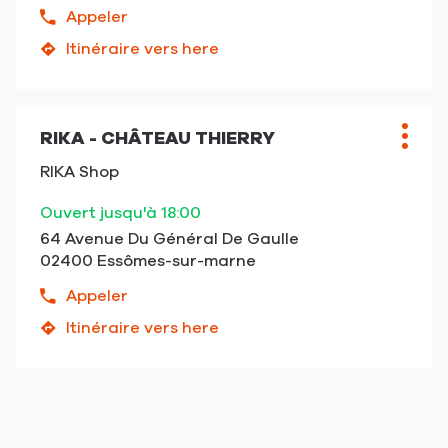
Appeler
Afficher
le
Itinéraire vers here
jusqu'au
numéro
point
de
de
téléphone
Appuyer
vente
du
RIKA - CHÂTEAU THIERRY
sur
Point
Plus
RIKA
point
la
de
d'opt
-
RIKA Shop
de
touche
vente
Soissons
vente
ENTRÉE
:
-
Ouvert jusqu'à 18:00
RIKA
pour
Billy-
64 Avenue Du Général De Gaulle
-
obtenir
sur-
02400 Essômes-sur-marne
Soissons
de
Aisne
-
plus
Appeler
Afficher
Billy-
amples
le
Itinéraire vers here
sur-
informations
jusqu'au
numéro
Aisne
point
de
de
téléphone
vente
du
RIKA
point
-