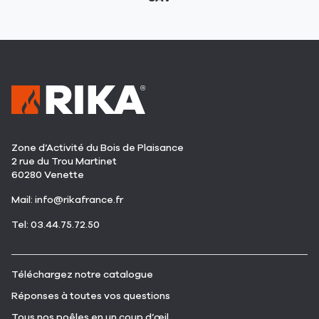
Zone d’Activité du Bois de Plaisance
2 rue du Trou Martinet
60280 Venette
(ouvre
Mail:
info@rikafrance.fr
dans
(ouvre
Tel: 03.44.75.72.50
une
dans
nouvelle
une
fenêtre)
nouvelle
(ouvre
Téléchargez notre catalogue
fenêtre)
dans
(ouvre
Réponses à toutes vos questions
une
dans
nouvelle
(ouvre
Tous nos poêles en un coup d’œil