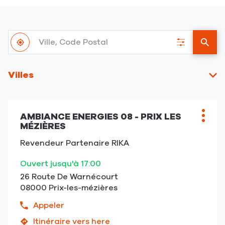
Ville,
À
Code
,
Filtrer
un
proximité
Postal
trouver
les
point
un
résultats
de
Villes
point
vent
de
RIKA
vente
RIKA
AMBIANCE ENERGIES 08 - PRIX LES
Point
Plus
MÉZIÈRES
de
d'opt
vente
Revendeur Partenaire RIKA
:
Ouvert jusqu'à 17:00
26 Route De Warnécourt
08000 Prix-les-mézières
Appeler
Afficher
le
Itinéraire vers here