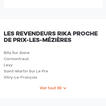
jusqu'au
numéro
point
de
de
téléphone
vente
du
AMBIANCE
point
ENERGIES
de
08
LES REVENDEURS RIKA PROCHE
vente
-
DE PRIX-LES-MÉZIÈRES
AMBIANCE
Prix
ENERGIES
les
08
Mézières
Billy Sur Aisne
-
Cormontreuil
Prix
Lexy
les
Mézières
Saint-Martin Sur Le Pre
Vitry-Le-François
Voir tout (6)
de
points
de
vente