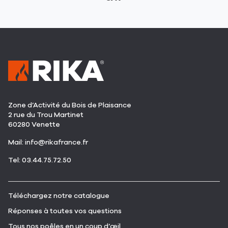
Zone d’Activité du Bois de Plaisance
2 rue du Trou Martinet
60280 Venette
(ouvre
Mail:
info@rikafrance.fr
dans
(ouvre
Tel: 03.44.75.72.50
une
dans
nouvelle
une
fenêtre)
nouvelle
(ouvre
Téléchargez notre catalogue
fenêtre)
dans
(ouvre
Réponses à toutes vos questions
une
dans
nouvelle
(ouvre
Tous nos poêles en un coup d’œil