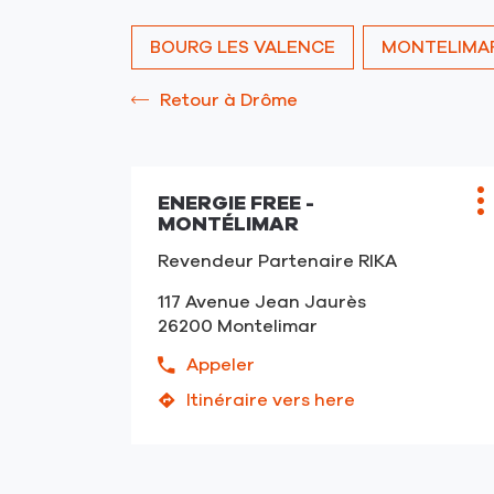
vente
RIKA
BOURG LES VALENCE
MONTELIMA
Retour à Drôme
ENERGIE FREE -
Point
P
MONTÉLIMAR
de
d
vente
Revendeur Partenaire RIKA
:
117 Avenue Jean Jaurès
26200 Montelimar
Appeler
Afficher
le
Itinéraire vers here
jusqu'au
numéro
point
de
de
téléphone
vente