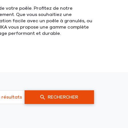
e votre poêle. Profitez de notre
nnement. Que vous souhaitiez une
tion facile avec un poêle à granulés, ou
u, RIKA vous propose une gamme complète
fage performant et durable.
s résultats
RECHERCHER
un
point
de
vente
RIKA