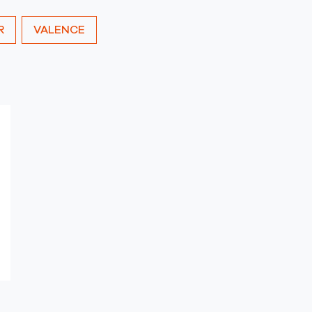
R
VALENCE
lus
'options