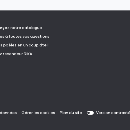
(ouvre
rgez notre catalogue
dans
(ouvre
s à toutes vos questions
une
dans
nouvelle
(ouvre
s poêles en un coup d’œil
une
fenêtre)
dans
nouvelle
(ouvre
 revendeur RIKA
une
fenêtre)
dans
nouvelle
une
fenêtre)
nouvelle
fenêtre)
(ouvre
 données
Gérer les cookies
Plan du site
dans
une
nouvelle