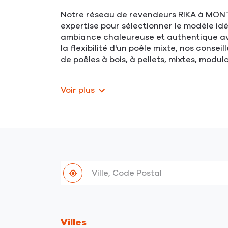
Notre réseau de revendeurs RIKA à MONTEL
expertise pour sélectionner le modèle id
ambiance chaleureuse et authentique ave
la flexibilité d'un poêle mixte, nos cons
de poêles à bois, à pellets, mixtes, modu
Voir plus
Ville,
À
Code
,
proximité
Postal
trouver
un
point
Villes
de