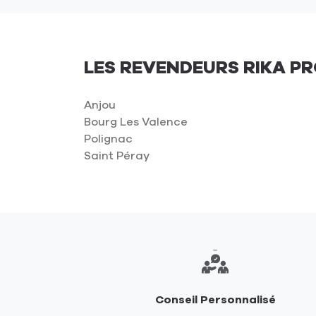
du
ENERGIE
point
FREE
de
-
vente
Montélimar
LES REVENDEURS RIKA P
ENERGIE
FREE
-
Anjou
Montélimar
Bourg Les Valence
Polignac
Saint Péray
Conseil Personnalisé