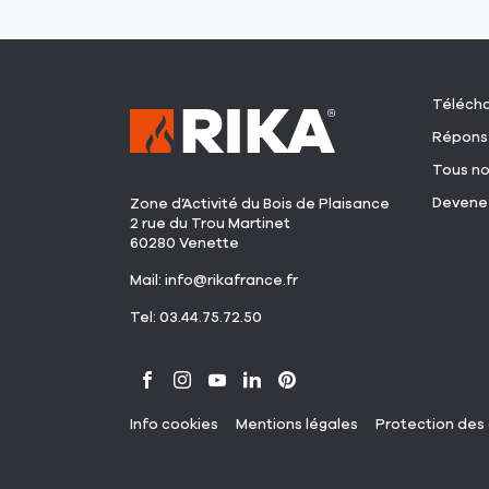
Télécha
Réponse
Tous no
Devenez
Zone d’Activité du Bois de Plaisance
2 rue du Trou Martinet
60280 Venette
(ouvre
Mail:
info@rikafrance.fr
dans
(ouvre
Tel: 03.44.75.72.50
une
dans
nouvelle
une
fenêtre)
nouvelle
Aller
Aller
Aller
Aller
Aller
fenêtre)
sur
sur
sur
sur
sur
(ouvre
(ouvre
Info cookies
Mentions légales
Protection des
la
la
la
la
la
dans
dans
page
page
page
page
page
une
une
nouvelle
nouvelle
facebook
instagram
youtube
linkedin
pinterest