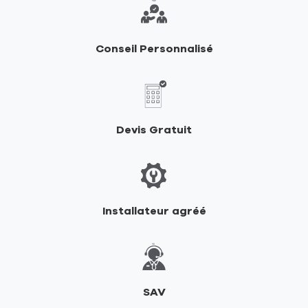
de
RIKA
Conseil Personnalisé
Devis Gratuit
Installateur agréé
SAV