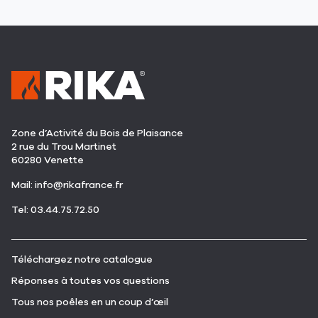
Zone d’Activité du Bois de Plaisance
2 rue du Trou Martinet
60280 Venette
(ouvre
Mail:
info@rikafrance.fr
dans
(ouvre
Tel: 03.44.75.72.50
une
dans
nouvelle
une
fenêtre)
nouvelle
(ouvre
Téléchargez notre catalogue
fenêtre)
dans
(ouvre
Réponses à toutes vos questions
une
dans
nouvelle
(ouvre
Tous nos poêles en un coup d’œil
une
fenêtre)
dans