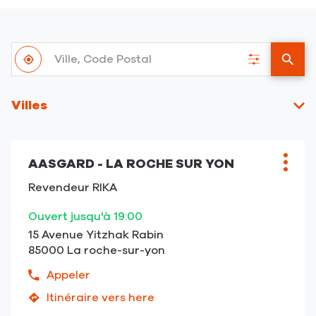
Ville,
À
Code
,
Filtrer
un
proximité
Postal
trouver
les
point
un
résultats
de
Villes
point
vent
de
RIKA
vente
RIKA
AASGARD - LA ROCHE SUR YON
Point
Plus
de
d'opt
Revendeur RIKA
vente
:
Ouvert jusqu'à 19:00
15 Avenue Yitzhak Rabin
85000 La roche-sur-yon
Appeler
Afficher
le
Itinéraire vers here
jusqu'au
numéro