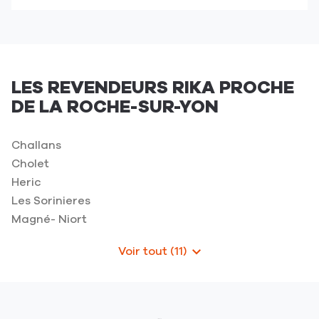
point
de
de
téléphone
vente
du
AASGARD
point
-
de
La
LES REVENDEURS RIKA PROCHE
vente
Roche
DE LA ROCHE-SUR-YON
AASGARD
sur
-
Yon
La
Challans
Roche
Cholet
sur
Heric
Yon
Les Sorinieres
Magné- Niort
Voir tout (11)
de
points
de
vente