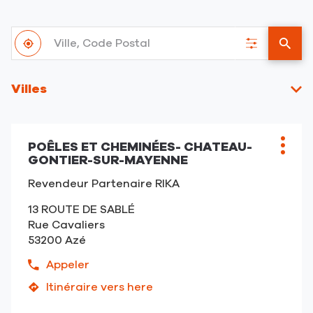
Ville,
À
Code
,
Filtrer
un
proximité
Postal
trouver
les
point
un
résultats
de
Villes
point
vent
de
RIKA
vente
RIKA
POÊLES ET CHEMINÉES- CHATEAU-
Point
Plus
GONTIER-SUR-MAYENNE
de
d'opt
vente
Revendeur Partenaire RIKA
:
13 ROUTE DE SABLÉ
Rue Cavaliers
53200 Azé
Appeler
Afficher
le
Itinéraire vers here
jusqu'au
numéro
point