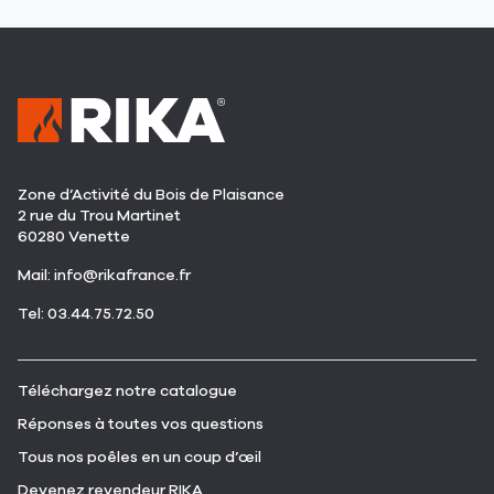
Zone d’Activité du Bois de Plaisance
2 rue du Trou Martinet
60280 Venette
(ouvre
Mail:
info@rikafrance.fr
dans
(ouvre
Tel: 03.44.75.72.50
une
dans
nouvelle
une
fenêtre)
nouvelle
(ouvre
Téléchargez notre catalogue
fenêtre)
dans
(ouvre
Réponses à toutes vos questions
une
dans
nouvelle
(ouvre
Tous nos poêles en un coup d’œil
une
fenêtre)
dans
nouvelle
(ouvre
Devenez revendeur RIKA