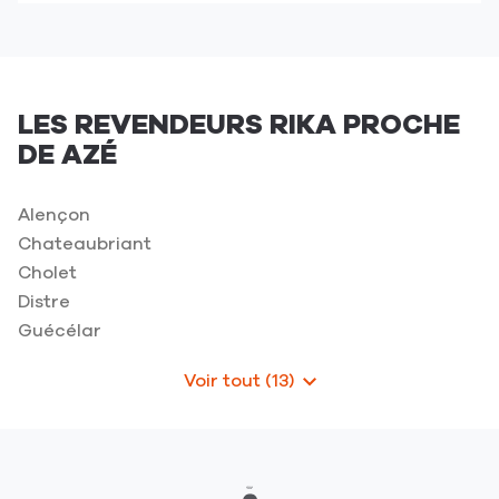
de
de
téléphone
vente
du
POÊLES
point
ET
de
CHEMINÉES-
LES REVENDEURS RIKA PROCHE
vente
CHATEAU-
DE AZÉ
POÊLES
GONTIER-
ET
SUR-
CHEMINÉES-
MAYENNE
Alençon
CHATEAU-
Chateaubriant
GONTIER-
Cholet
SUR-
MAYENNE
Distre
Guécélar
Voir tout (13)
de
points
de
vente
de