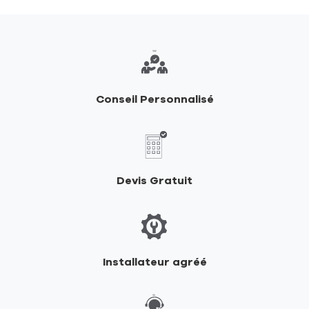
points
de
vente
de
RIKA
Conseil Personnalisé
Devis Gratuit
Installateur agréé