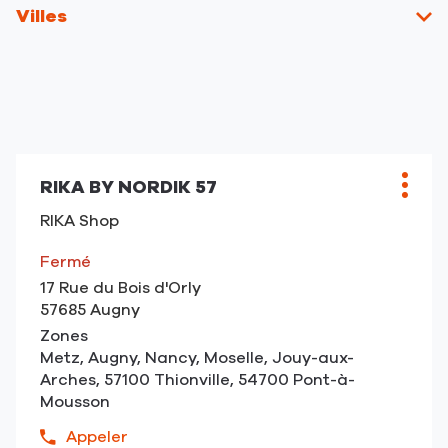
un
résultats
de
Villes
point
vent
de
RIKA
vente
RIKA
Appuyer
RIKA BY NORDIK 57
sur
Point
Plus
la
de
d'opt
RIKA Shop
touche
vente
ENTRÉE
:
Fermé
pour
17 Rue du Bois d'Orly
obtenir
57685 Augny
de
Zones
plus
Metz, Augny, Nancy, Moselle, Jouy-aux-
amples
Arches, 57100 Thionville, 54700 Pont-à-
informations
Mousson
Appeler
Afficher