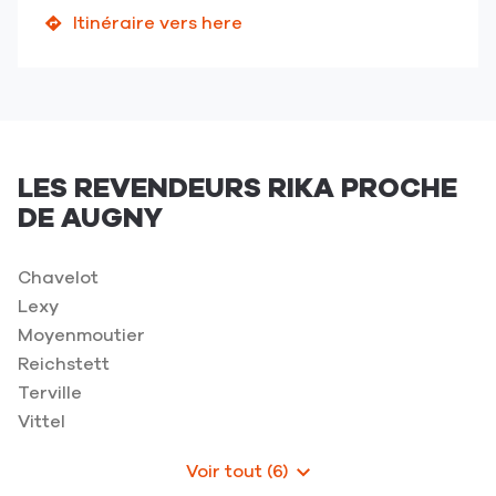
le
Itinéraire vers here
jusqu'au
numéro
point
de
de
téléphone
vente
du
RIKA
point
by
de
NORDIK
LES REVENDEURS RIKA PROCHE
vente
57
DE AUGNY
RIKA
by
NORDIK
Chavelot
57
Lexy
Moyenmoutier
Reichstett
Terville
Vittel
Voir tout (6)
de