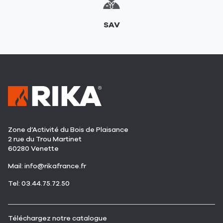
SAV
Zone d’Activité du Bois de Plaisance
2 rue du Trou Martinet
60280 Venette
(ouvre
Mail:
info@rikafrance.fr
dans
(ouvre
Tel: 03.44.75.72.50
une
dans
nouvelle
une
fenêtre)
nouvelle
(ouvre
Téléchargez notre catalogue
fenêtre)