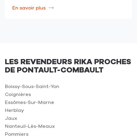
de
dans
de
dans
de
dans
de
dans
En savoir plus
à
partage
une
partage
une
partage
une
partage
une
propos
vers
nouvelle
vers
nouvelle
vers
nouvelle
vers
nouvelle
de
facebook
fenêtre)
x
fenêtre)
linkedin
fenêtre)
email
fenêtre)
la
publication
DÉCOUVREZ
LE
NOUVEAU
LES REVENDEURS RIKA PROCHES
POÊLE
DE PONTAULT-COMBAULT
À
PELLETS
REVO
Boissy-Sous-Saint-Yon
III
Coignières
(ouvre
Essômes-Sur-Marne
dans
Herblay
une
Jaux
nouvelle
fenêtre)
Nanteuil-Lès-Meaux
Pommiers