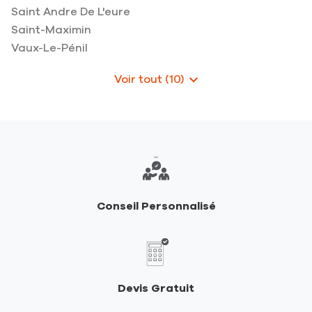
Saint Andre De L'eure
Saint-Maximin
Vaux-Le-Pénil
Voir tout (10)
de
points
de
vente
de
RIKA
Conseil Personnalisé
Devis Gratuit