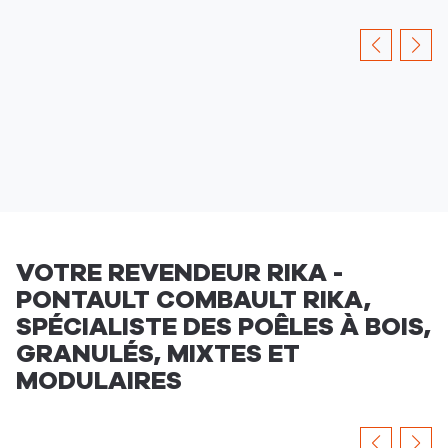
-
Pontault
Bannières
Appuyer
Combault
sur
la
touche
ENTRÉE
pour
prendre
le
contrôle
du
slider
VOTRE REVENDEUR RIKA -
[ECHAP
PONTAULT COMBAULT RIKA,
pour
SPÉCIALISTE DES POÊLES À BOIS,
quitter]
GRANULÉS, MIXTES ET
MODULAIRES
Appuyer