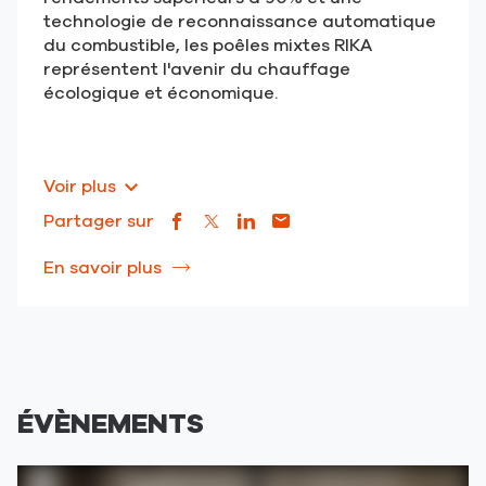
technologie de reconnaissance automatique
du combustible, les poêles mixtes RIKA
représentent l'avenir du chauffage
écologique et économique.
Voir plus
Partager sur
Lien
(ouvre
Lien
(ouvre
Lien
(ouvre
Lien
(ouvre
de
dans
de
dans
de
dans
de
dans
En savoir plus
à
partage
une
partage
une
partage
une
partage
une
propos
vers
nouvelle
vers
nouvelle
vers
nouvelle
vers
nouvelle
de
facebook
fenêtre)
x
fenêtre)
linkedin
fenêtre)
email
fenêtre)
la
publication
POÊLES
ÉVÈNEMENTS
MIXTES
BOIS
GRANULÉ