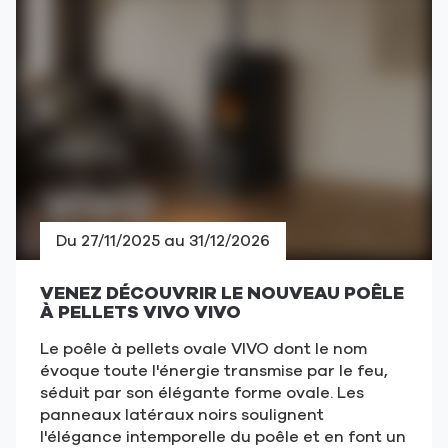
:
CONSULTEZ
LE
GUIDE
(ouvre
dans
une
nouvelle
fenêtre)
Du 27/11/2025 au 31/12/2026
VENEZ DÉCOUVRIR LE NOUVEAU POÊLE
À PELLETS VIVO VIVO
Le poêle à pellets ovale VIVO dont le nom
évoque toute l'énergie transmise par le feu,
séduit par son élégante forme ovale. Les
panneaux latéraux noirs soulignent
l'élégance intemporelle du poêle et en font un