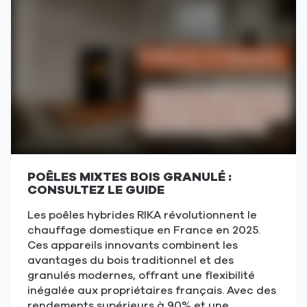
LE
CLUB
RIKA
!
(ouvre
dans
une
nouvelle
fenêtre)
POÊLES MIXTES BOIS GRANULÉ :
CONSULTEZ LE GUIDE
Les poêles hybrides RIKA révolutionnent le
chauffage domestique en France en 2025.
Ces appareils innovants combinent les
avantages du bois traditionnel et des
granulés modernes, offrant une flexibilité
inégalée aux propriétaires français. Avec des
re
ndements supérieurs à 90% et une