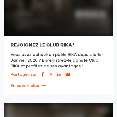
REJOIGNEZ LE CLUB RIKA !
Vous avez acheté un poêle RIKA depuis le 1er
Janvier 2026 ? Enregistrez-le dans le Club
RIKA et profitez de ses avantages !
Partager sur
Lien
(ouvre
Lien
(ouvre
Lien
(ouvre
Lien
(ouvre
de
dans
de
dans
de
dans
de
dans
En savoir plus
à
partage
une
partage
une
partage
une
partage
une
propos
vers
nouvelle
vers
nouvelle
vers
nouvelle
vers
nouvelle
de
facebook
fenêtre)
x
fenêtre)
linkedin
fenêtre)
email
fenêtre)
la
publication
REJOIGNEZ