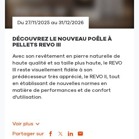
VIVO
VIVO
(ouvre
Du 27/11/2025 au 31/12/2026
dans
une
DÉCOUVREZ LE NOUVEAU POÊLE À
nouvelle
PELLETS REVO III
fenêtre)
Avec son revêtement en pierre naturelle de
haute qualité et sa taille plus haute, le REVO
III reste visuellement fidèle à son
prédécesseur très apprécié, le REVO II, tout
en établissant de nouvelles normes en
matière de performances et de confort
d'u
tilisation.
Voir plus
Partager sur
Lien
(ouvre
Lien
(ouvre
Lien
(ouvre
Lien
(ouvre