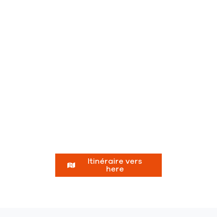
Itinéraire vers
here
jusqu'au
point
de
vente
RIKA