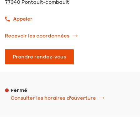
77340 Pontault-combault
Appeler
Afficher
le
numéro
Recevoir les coordonnées
du
de
point
téléphone
de
du
Prendre rendez-vous
vente
point
RIKA
de
-
vente
Pontault
RIKA
Combault
Fermé
-
Pontault
Consulter les horaires d'ouverture
Combault