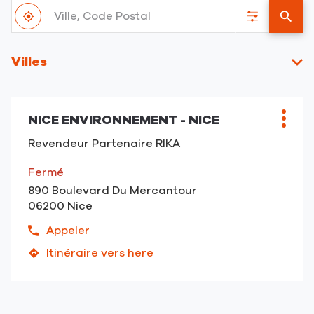
Ville,
À
Code
,
Filtrer
un
proximité
Postal
trouver
les
point
un
résultats
de
Villes
point
vent
de
RIKA
vente
RIKA
NICE ENVIRONNEMENT - NICE
Point
Plus
de
d'opt
Revendeur Partenaire RIKA
vente
:
Fermé
890 Boulevard Du Mercantour
06200 Nice
Appeler
Afficher
le
Itinéraire vers here
jusqu'au
numéro
point
de
de
téléphone
vente