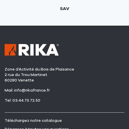
SAV
Zone d’Activité du Bois de Plaisance
2 rue du Trou Martinet
60280 Venette
(ouvre
Mail:
info@rikafrance.fr
dans
(ouvre
Tel: 03.44.75.72.50
une
dans
nouvelle
une
fenêtre)
nouvelle
(ouvre
Téléchargez notre catalogue
fenêtre)
dans
(ouvre