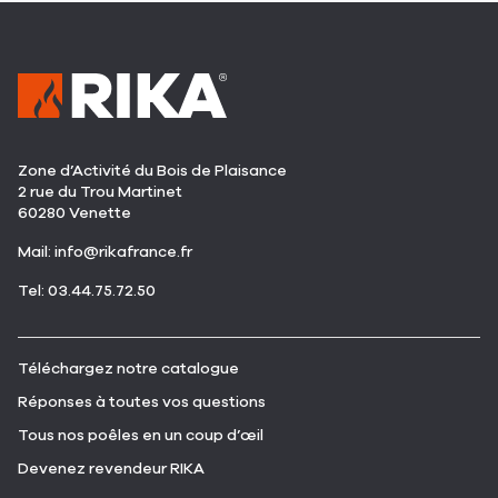
Zone d’Activité du Bois de Plaisance
2 rue du Trou Martinet
60280 Venette
(ouvre
Mail:
info@rikafrance.fr
dans
(ouvre
Tel: 03.44.75.72.50
une
dans
nouvelle
une
fenêtre)
nouvelle
(ouvre
Téléchargez notre catalogue
fenêtre)
dans
(ouvre
Réponses à toutes vos questions
une
dans
nouvelle
(ouvre
Tous nos poêles en un coup d’œil
une
fenêtre)
dans
nouvelle
(ouvre
Devenez revendeur RIKA
une
fenêtre)
dans
nouvelle