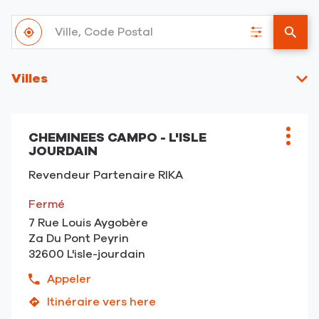
Ville,
À
Code
,
Filtrer
un
proximité
Postal
trouver
les
point
un
résultats
de
Villes
point
vent
de
RIKA
vente
RIKA
CHEMINEES CAMPO - L'ISLE
Point
Plus
JOURDAIN
de
d'opt
vente
Revendeur Partenaire RIKA
:
Fermé
7 Rue Louis Aygobère
Za Du Pont Peyrin
32600 L'isle-jourdain
Appeler
Afficher
le
Itinéraire vers here
jusqu'au
numéro