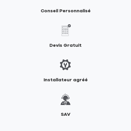
FLAM
les
ATTITUDE
Créneaux
Conseil Personnalisé
-
Montault
les
Créneaux
Devis Gratuit
Installateur agréé
SAV