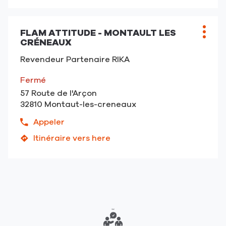
point
de
de
téléphone
vente
du
FLAM ATTITUDE - MONTAULT LES
Point
Plus
CHEMINEES
CRÉNEAUX
point
de
d'opt
CAMPO
de
vente
-
Revendeur Partenaire RIKA
vente
:
L'isle
CHEMINEES
Fermé
Jourdain
CAMPO
57 Route de l'Arçon
-
32810 Montaut-les-creneaux
L'isle
Jourdain
Appeler
Afficher
le
Itinéraire vers here
jusqu'au
numéro
point
de
de
téléphone
vente
du
FLAM
point
ATTITUDE
de
-
vente
Montault