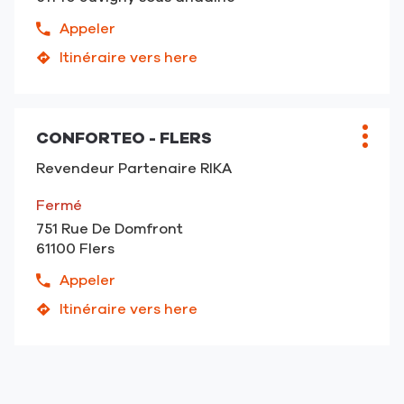
FEU
-
Appeler
Afficher
Flers
le
Itinéraire vers here
jusqu'au
numéro
point
de
de
téléphone
vente
du
CONFORTEO - FLERS
Point
Plus
CONFORTEO
point
de
d'opt
-
Revendeur Partenaire RIKA
de
vente
Juvigny
vente
:
Val
Fermé
CONFORTEO
d'
751 Rue De Domfront
-
Andaine
61100 Flers
Juvigny
Val
Appeler
Afficher
d'
le
Itinéraire vers here
Andaine
jusqu'au
numéro
point
de
de
téléphone
vente
du
CONFORTEO