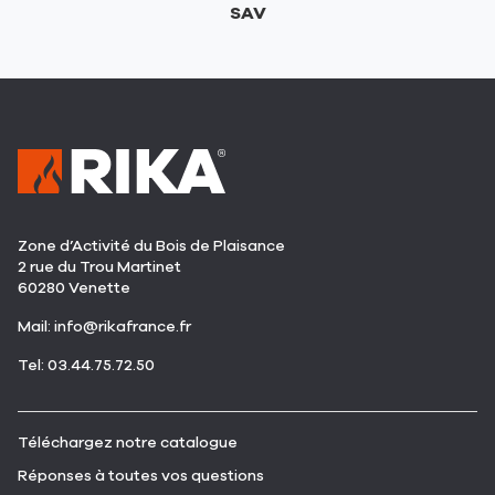
SAV
Zone d’Activité du Bois de Plaisance
2 rue du Trou Martinet
60280 Venette
(ouvre
Mail:
info@rikafrance.fr
dans
(ouvre
Tel: 03.44.75.72.50
une
dans
nouvelle
une
fenêtre)
nouvelle
(ouvre
Téléchargez notre catalogue
fenêtre)
dans
(ouvre
Réponses à toutes vos questions
une
dans