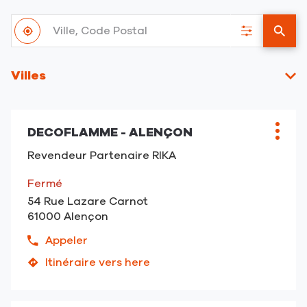
Ville,
À
Code
,
Filtrer
un
proximité
Postal
trouver
les
point
un
résultats
de
Villes
point
vent
de
RIKA
vente
RIKA
DECOFLAMME - ALENÇON
Point
Plus
de
d'opt
Revendeur Partenaire RIKA
vente
:
Fermé
54 Rue Lazare Carnot
61000 Alençon
Appeler
Afficher
le
Itinéraire vers here
jusqu'au
numéro
point
de
de