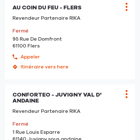
téléphone
vente
du
AU COIN DU FEU - FLERS
Point
Plus
DECOFLAMME
point
de
d'opt
-
Revendeur Partenaire RIKA
de
vente
Alençon
vente
:
Fermé
DECOFLAMME
95 Rue De Domfront
-
61100 Flers
Alençon
Appeler
Afficher
le
Itinéraire vers here
jusqu'au
numéro
point
de
de
téléphone
vente
du
CONFORTEO - JUVIGNY VAL D'
Point
Plus
AU
ANDAINE
point
de
d'opt
COIN
de
vente
DU
Revendeur Partenaire RIKA
vente
:
FEU
AU
Fermé
-
COIN
Flers
1 Rue Louis Esparre
DU
61140 Juvigny sous andaine