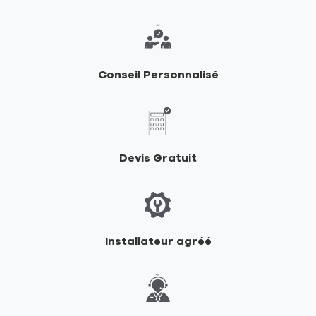
point
-
de
Flers
vente
CONFORTEO
-
Conseil Personnalisé
Flers
Devis Gratuit
Installateur agréé